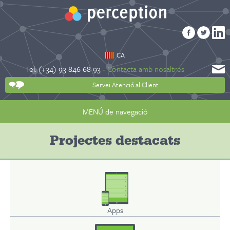
CA
Tel. (+34) 93 846 68 93 -
Contacta amb nosaltres
Servei Atenció al Client
MENÚ de navegació
Projectes destacats
Apps