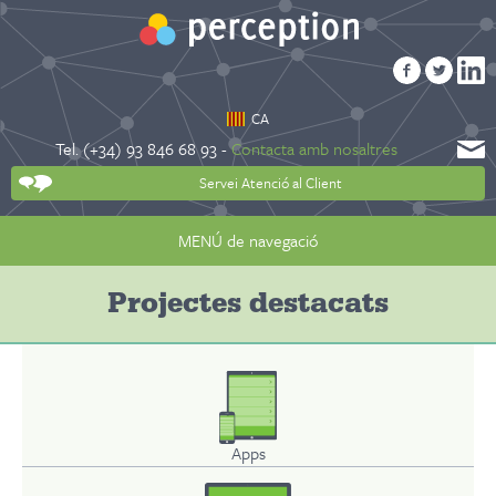
CA
Tel. (+34) 93 846 68 93 -
Contacta amb nosaltres
Servei Atenció al Client
MENÚ de navegació
Projectes destacats
Apps