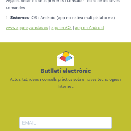
vegada, desar els seus preferits i consultar l'estat de les seves
comandes.
Sistemes
: iOS i Android (app no nativa multiplataforma)
www.appmayoristas.es
|
app en iOS
|
app en Android
Butlletí electrònic
Actualitat, idees i consells pràctics sobre noves tecnologies i
Internet.