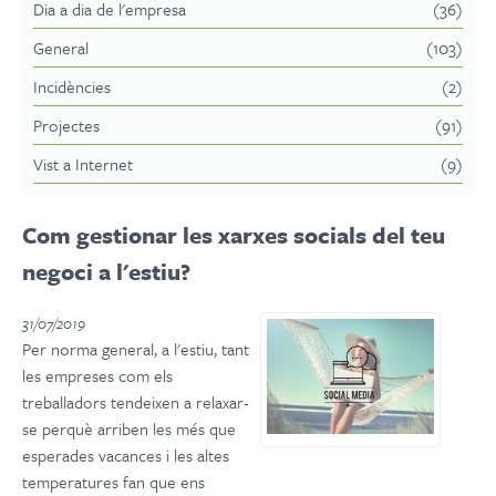
Dia a dia de l'empresa
(36)
General
(103)
Incidències
(2)
Projectes
(91)
Vist a Internet
(9)
Com gestionar les xarxes socials del teu
negoci a l'estiu?
31/07/2019
Per norma general, a l'estiu, tant
les empreses com els
treballadors tendeixen a relaxar-
se perquè arriben les més que
esperades vacances i les altes
temperatures fan que ens