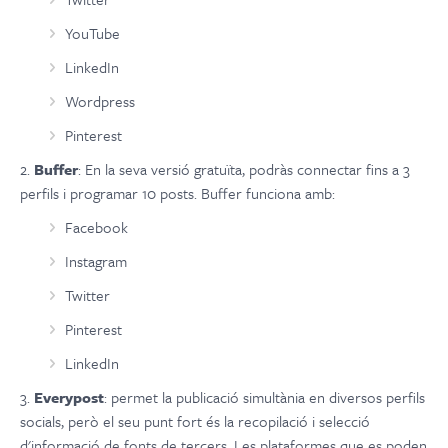
YouTube
LinkedIn
Wordpress
Pinterest
2.
Buffer
: En la seva versió gratuïta, podràs connectar fins a 3
perfils i programar 10 posts. Buffer funciona amb:
Facebook
Instagram
Twitter
Pinterest
LinkedIn
3.
Everypost
: permet la publicació simultània en diversos perfils
socials, però el seu punt fort és la recopilació i selecció
d'informació de fonts de tercers. Les plataformes que es poden