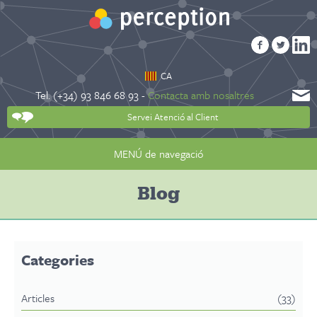
CA
Tel. (+34) 93 846 68 93 -
Contacta amb nosaltres
Servei Atenció al Client
MENÚ de navegació
Blog
Categories
Articles
(33)