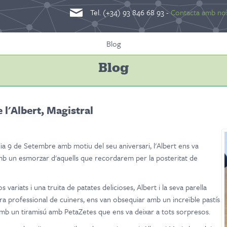
Tel. (+34) 93 846 68 93 -
Contacta amb nos
Blog
Blog
 l'Albert, Magistral
dia 9 de Setembre amb motiu del seu aniversari, l'Albert ens va
mb un esmorzar d'aquells que recordarem per la posteritat de
 variats i una truita de patates delicioses, Albert i la seva parella
a professional de cuiners, ens van obsequiar amb un increïble pastís
 amb un tiramisú amb PetaZetes que ens va deixar a tots sorpresos.