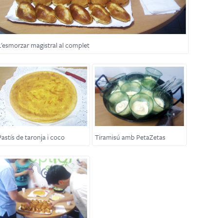
L'esmorzar magistral al complet
Pastís de taronja i coco
Tiramisú amb PetaZetas