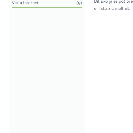
Dit això ja es pot pr
Vist a Internet
(9)
el llistó alt, molt alt.