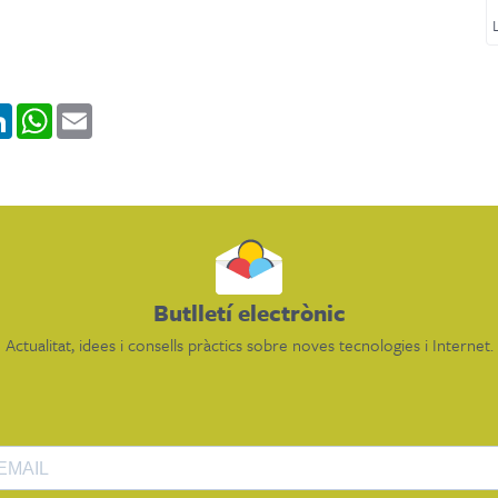
k
tter
LinkedIn
WhatsApp
Email
Butlletí electrònic
Actualitat, idees i consells pràctics sobre noves tecnologies i Internet.