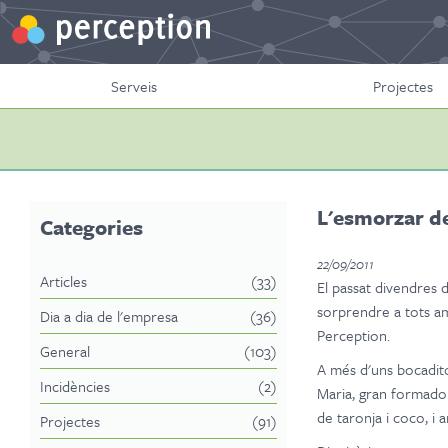
Serveis
Projectes
L'esmorzar de
Categories
22/09/2011
Articles
(33)
El passat divendres 
sorprendre a tots a
Dia a dia de l'empresa
(36)
Perception.
General
(103)
A més d'uns bocaditos
Incidències
(2)
Maria, gran formador
de taronja i coco, i
Projectes
(91)