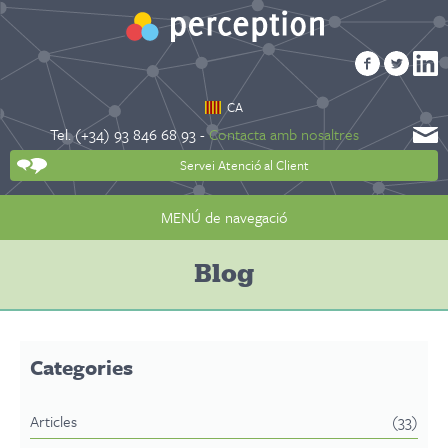
CA
Tel. (+34) 93 846 68 93 -
Contacta amb nosaltres
Servei Atenció al Client
MENÚ de navegació
Blog
Categories
Articles
(33)