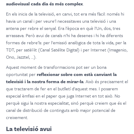
audiovisual cada dia és més complex
.
En els inicis de la televisió, en canvi, tot era més fàcil: només hi
havia un canal i per veure'l necessitaves una televisió i una
antena per rebre el senyal. Era l'època en què l'Un, dos, tres
arrassava. Però avui de canals n'hi ha desenes i hi ha diferents
formes de rebre'ls: per l'emissió analògica de tota la vida, per la
TDT, per satèl·lit (Canal Satélite Digital) i per Internet (Imagenio,
Ono, Jazztel, ...).
Aquest moment de transformacions pot ser un bona
oportunitat per
reflexionar sobre com està canviant la
televisió i la nostra forma de mirar-la
. Això és precisament el
que tractarem de fer en el butlletí d'aquest mes. I posarem
especial èmfasi en el paper que juga Internet en tot això. No
perquè sigui la nostra especialitat, sinó perquè creiem que és el
canal de distribució de continguts amb major potencial de
creixement.
La televisió avui