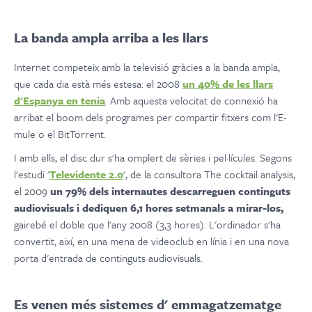
La banda ampla arriba a les llars
Internet competeix amb la televisió gràcies a la banda ampla,
que cada dia està més estesa: el 2008
un 40% de les llars
d'Espanya en tenia
. Amb aquesta velocitat de connexió ha
arribat el boom dels programes per compartir fitxers com l'E-
mule o el BitTorrent.
I amb ells, el disc dur s'ha omplert de sèries i pel·lícules. Segons
l'estudi '
Televidente 2.0
', de la consultora The cocktail analysis,
el 2009
un 79% dels internautes descarreguen continguts
audiovisuals i dediquen 6,1 hores setmanals a mirar-los,
gairebé el doble que l'any 2008 (3,3 hores). L'ordinador s'ha
convertit, així, en una mena de videoclub en línia i en una nova
porta d'entrada de continguts audiovisuals.
Es venen més sistemes d' emmagatzematge