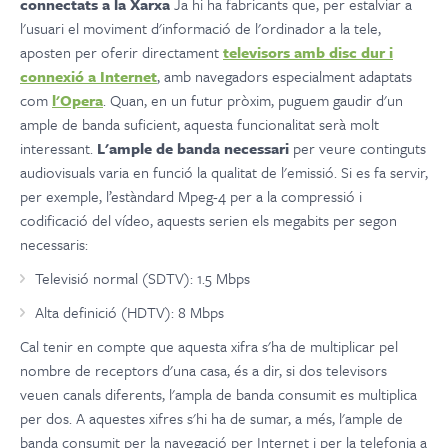
connectats a la Xarxa
Ja hi ha fabricants que, per estalviar a
l'usuari el moviment d'informació de l'ordinador a la tele,
aposten per oferir directament
televisors amb disc dur i
connexió a Internet
, amb navegadors especialment adaptats
com
l'Opera
. Quan, en un futur pròxim, puguem gaudir d'un
ample de banda suficient, aquesta funcionalitat serà molt
interessant.
L'ample de banda necessari
per veure continguts
audiovisuals varia en funció la qualitat de l'emissió. Si es fa servir,
per exemple, l’estàndard Mpeg-4 per a la compressió i
codificació del vídeo, aquests serien els megabits per segon
necessaris:
Televisió normal (SDTV): 1.5 Mbps
Alta definició (HDTV): 8 Mbps
Cal tenir en compte que aquesta xifra s'ha de multiplicar pel
nombre de receptors d'una casa, és a dir, si dos televisors
veuen canals diferents, l'ampla de banda consumit es multiplica
per dos. A aquestes xifres s'hi ha de sumar, a més, l'ample de
banda consumit per la navegació per Internet i per la telefonia a