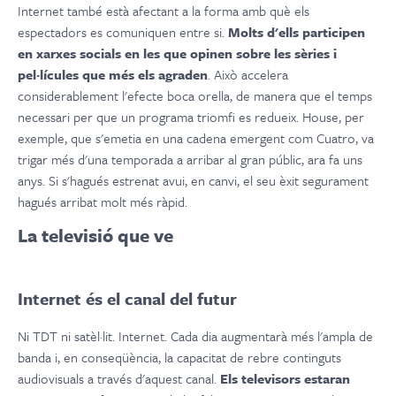
Internet també està afectant a la forma amb què els
espectadors es comuniquen entre si.
Molts d'ells participen
en xarxes socials en les que opinen sobre les sèries i
pel·lícules que més els agraden
. Això accelera
considerablement l'efecte boca orella, de manera que el temps
necessari per que un programa triomfi es redueix. House, per
exemple, que s'emetia en una cadena emergent com Cuatro, va
trigar més d'una temporada a arribar al gran públic, ara fa uns
anys. Si s'hagués estrenat avui, en canvi, el seu èxit segurament
hagués arribat molt més ràpid.
La televisió que ve
Internet és el canal del futur
Ni TDT ni satèl·lit. Internet. Cada dia augmentarà més l'ampla de
banda i, en conseqüència, la capacitat de rebre continguts
audiovisuals a través d'aquest canal.
Els televisors estaran