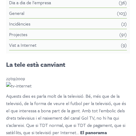
Dia a dia de l'empresa
(36)
General
(103)
Incidències
(2)
Projectes
(91)
Vist a Internet
(9)
La tele està canviant
22/09/2009
Aquests dies es parla molt de la televisió. Bé, més que de la
televisió, de la forma de veure el futbol per la televisió, que és
el que interessa a bona part de la gent. Amb tot l'embolic dels
drets televisius i el naixement del canal Gol TV, no hi ha qui
s'aclareixi. Que si TDT normal, que si TDT de pagament, que si
satèl·lits, que si televisió per Internet...
El panorama