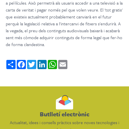
a pel·lícules. Això permetrà als usuaris accedir a una televisió a la
carta de veritat i pagar només pel que volen veure. El 'tot gratis'
que existeix actualment probablement canviarà en el futur
perquè la legislació relativa a l'intercanvi de fitxers s'endurirà. A
la vegada, el preu dels continguts audiovisuals baixarà i acabarà
sent més còmode adquirir continguts de forma legal que fer-ho
de forma clandestina.
Share
Facebook
Twitter
LinkedIn
WhatsApp
Email
Butlletí electrònic
Actualitat, idees i consells pràctics sobre noves tecnologies i