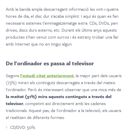
Amb la banda ampla descarregant informació les vint-i-quatre
hores de dia, el disc dur s'acaba omplint. I aquí és quan es fan
necessaris sistemes t’emmagatzematge extra: CDs, DVDs, pen
drives, discs durs externs, etc. Durant els últims anys aquests
productes s'han venut com xurros i és estrany trobar una llar
amb Internet que no en tingui algun.
De l'ordinador es passa al televisor
Segons
l'estudi citat anteriorment
, la major part dels usuaris
(73%) miren els continguts descarregats a través del mateix
l'ordinador. Però és interessant observar que una mica més de
la meitat (51%) mira aquests continguts a través del
televisor
, competint així directament amb les cadenes
tradicionals. Aquest pas, de l'ordinador a la televisió, els usuaris
el realitzen de diferents formes:
CD/DVD: 50%